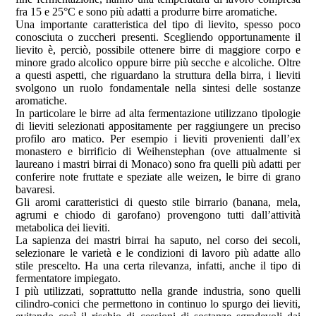
fra 15 e 25°C e sono più adatti a produrre birre aromatiche.
Una importante caratteristica del tipo di lievito, spesso poco
conosciuta o zuccheri presenti. Scegliendo opportunamente il
lievito è, perciò, possibile ottenere birre di maggiore corpo e
minore grado alcolico oppure birre più secche e alcoliche. Oltre
a questi aspetti, che riguardano la struttura della birra, i lieviti
svolgono un ruolo fondamentale nella sintesi delle sostanze
aromatiche.
In particolare le birre ad alta fermentazione utilizzano tipologie
di lieviti selezionati appositamente per raggiungere un preciso
profilo aro­ matico. Per esempio i lieviti provenienti dall’ex
monastero e birrificio di Weihenstephan (ove attualmente si
laureano i mastri birrai di Monaco) sono fra quelli più adatti per
conferire note fruttate e speziate alle weizen, le birre di grano
bavaresi.
Gli aromi caratteristici di questo stile birrario (banana, mela,
agrumi e chiodo di garofano) provengono tutti dall’attività
metabolica dei lieviti.
La sapienza dei mastri birrai ha saputo, nel corso dei secoli,
selezionare le varietà e le condizioni di lavoro più adatte allo
stile prescelto. Ha una certa rilevanza, infatti, anche il tipo di
fermentatore impiegato.
I più utilizzati, soprattutto nella grande industria, sono quelli
cilindro-conici che permettono in continuo lo spurgo dei lieviti,