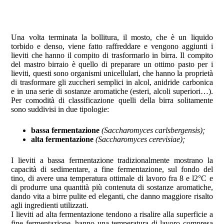
Una volta terminata la bollitura, il mosto, che è un liquido
torbido e denso, viene fatto raffreddare e vengono aggiunti i
lieviti che hanno il compito di trasformarlo in birra. Il compito
del mastro birraio è quello di preparare un ottimo pasto per i
lieviti, questi sono organismi unicellulari, che hanno la proprietà
di trasformare gli zuccheri semplici in alcol, anidride carbonica
e in una serie di sostanze aromatiche (esteri, alcoli superiori…).
Per comodità di classificazione quelli della birra solitamente
sono suddivisi in due tipologie:
bassa fermentazione
(Saccharomyces carlsbergensis);
alta fermentazione
(Saccharomyces cerevisiae);
I lieviti a bassa fermentazione tradizionalmente mostrano la
capacità di sedimentare, a fine fermentazione, sul fondo del
tino, di avere una temperatura ottimale di lavoro fra 8 e l2°C e
di produrre una quantità più contenuta di sostanze aromatiche,
dando vita a birre pulite ed eleganti, che danno maggiore risalto
agli ingredienti utilizzati.
I lieviti ad alta fermentazione tendono a risalire alla superficie a
fine fermentazione, hanno una temperatura di lavoro compresa