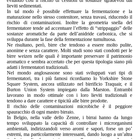
evitando così il rischio di cessioni di sostanze sgradevoli dai
lieviti sedimentati.
In tal modo è possibile effettuare la fermentazione e la
maturazione nello stesso contenitore, senza travasi, riducendo il
rischio di contaminazioni. Inoltre la geometria snella del
fermentatore tende ad accentuare l’effetto di “strippaggio” delle
sostanze aromatiche da parte dell’anidride carbonica, che si
sviluppa durante la fase della fermentazione tumultuosa.
Ne risultano, però, birre che tendono a essere molto pulite,
anonime e senza carattere. Molti studi sono stati condotti per le
birre weizen nelle quali è importante preservare il patrimonio
aromatico e sembra accertato che per questa tipologia siano più
adatti i fermentatori tradizionali.
Nel mondo anglosassone sono stati sviluppati vari tipi di
fermentatori, tra i più famosi ricordiamo lo Yorkshire Stone
Square System, ancora utilizzato nel birrificio Traquair, e il
Burton Union System impiegato dalla Marston. Entrambi
lavorano in modo ottimale con i loro lieviti tradizionali e
tendono a dare carattere e tipicità alle birre prodotte.
Il rischio delle contaminazioni microbiche è il peggiore
spauracchio di ogni mastro birraio.
In Belgio, nella valle dello Zenne, i birrai hanno da lungo
tempo sviluppato la capacità di controllare i microrganismi
ambientali, indirizzandoli verso aromi e sapori, forse un po’
estremi, ma particolarmente interessanti, dando luogo a un’altra